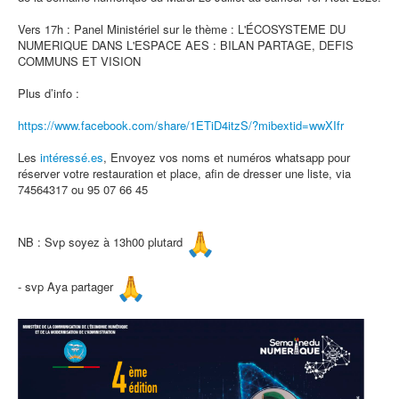
Vers 17h : Panel Ministériel sur le thème : L'ÉCOSYSTEME DU
NUMERIQUE DANS L'ESPACE AES : BILAN PARTAGE, DEFIS
COMMUNS ET VISION
Plus d’info :
https://www.facebook.com/
share/1ETiD4itzS/?mibextid=
wwXIfr
Les
intéressé.es
, Envoyez vos noms et numéros whatsapp pour
réserver votre restauration et place, afin de dresser une liste, via
74564317 ou 95 07 66 45
NB : Svp soyez à 13h00 plutard
- svp Aya partager