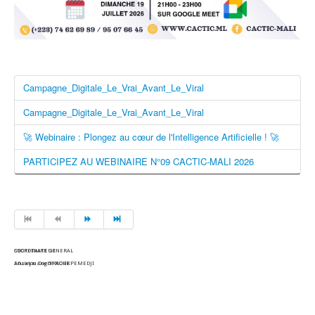
Campagne_Digitale_Le_Vrai_Avant_Le_Viral
Campagne_Digitale_Le_Vrai_Avant_Le_Viral
🚀 Webinaire : Plongez au cœur de l'Intelligence Artificielle ! 🚀
PARTICIPEZ AU WEBINAIRE N°09 CACTIC-MALI 2026
COORDINATEUR
SECRETAIRE GENERAL
Souleymane TRAORE
Afisatou Dogbé NOUKPEMEDJI