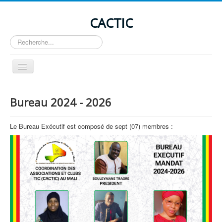
CACTIC
Rechercher
Basculer
la
navigation
Accueil
Bureau 2024 - 2026
Présentation
Activités
Le Bureau Exécutif est composé de sept (07) membres :
Actualité
Avis de formation
Offre d'emploi
Contacts