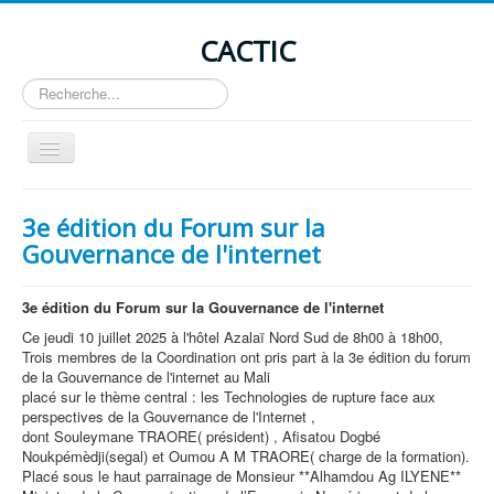
CACTIC
Rechercher
Basculer
la
navigation
Accueil
3e édition du Forum sur la
Présentation
Gouvernance de l'internet
Activités
3e édition du Forum sur la Gouvernance de l'internet
Actualité
Ce jeudi 10 juillet 2025 à l'hôtel Azalaï Nord Sud de 8h00 à 18h00,
Avis de formation
Trois membres de la Coordination ont pris part à la 3e édition du forum
de la Gouvernance de l'internet au Mali
Offre d'emploi
placé sur le thème central : les Technologies de rupture face aux
perspectives de la Gouvernance de l'Internet ,
Contacts
dont Souleymane TRAORE( président) , Afisatou Dogbé
Noukpémèdji(segal) et Oumou A M TRAORE( charge de la formation).
Placé sous le haut parrainage de Monsieur **Alhamdou Ag ILYENE**