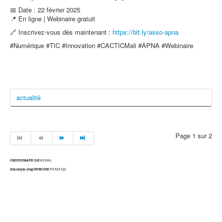
📅 Date : 22 février 2025
📍 En ligne | Webinaire gratuit
🔗 Inscrivez-vous dès maintenant :
https://bit.ly/asso-apna
#Numérique #TIC #Innovation #CACTICMali #APNA #Webinaire
actualité
Page 1 sur 2
COORDINATEUR
SECRETAIRE GENERAL
Souleymane TRAORE
Afisatou Dogbé NOUKPEMEDJI