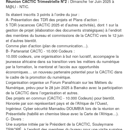
Réunion CACTIC Trimestrielle N*2 :
Dimanche 1er Juin 2025 à
M@LI - NTIC.
Ils étaient inscrits 3 points à l’ordre du jour :
A- Présentation des TDR des projets et Plans d’action :
5 TDR (vacances CACTIC 2025 et d’autres activités), dont 1 sur la
gestion de projet (élaboration des documents stratégiques) à l’endroit
des membres du bureau et commissions de la CACTIC vers le 12 juin
et d’autres bientôt.
Comme plan d’action (plan de communication…).
B- Partenariat CACTC - 10.000 Codeurs :
10.000 codeurs, une organisation à but non lucratif, accompagne la
jeunesse africaine dans sa transition vers les métiers du numérique
par la formation, le mentorat et l'accès aux opportunités
économiques… un nouveau partenaire potentiel pour la CACTIC dans
le cadre de la promotion du numérique.
L’organisation organise un Forum Panafricain sur les Métiers du
Numérique, prévu pour le 28 juin 2025 à Bamako avec la participation
de la CACTIC dans l’organisation et autres.
Des projets en commun (CACTIC - 10.000 Codeurs) pour bientôt.
Honorée par son représentant pays et de l’Afrique de l’Ouest,
Ingénieur. Cyber sécurité Mamadou DOUMBIA lors de la réunion en
Présentielle (habillé en chemise bleue avec la Carte de l’Afrique…).
C- Divers :
Une surprise initiée par le Président de la CACTIC, Souleymane
TRAORÉ, à l’endroit des membres du bureau pour une visite surprise