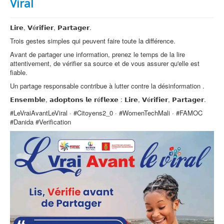
Viral
𝗟𝗶𝗿𝗲, 𝗩é𝗿𝗶𝗳𝗶𝗲𝗿, 𝗣𝗮𝗿𝘁𝗮𝗴𝗲𝗿.
Trois gestes simples qui peuvent faire toute la différence.
Avant de partager une information, prenez le temps de la lire
attentivement, de vérifier sa source et de vous assurer qu'elle est
fiable.
Un partage responsable contribue à lutter contre la désinformation .
𝗘𝗻𝘀𝗲𝗺𝗯𝗹𝗲, 𝗮𝗱𝗼𝗽𝘁𝗼𝗻𝘀 𝗹𝗲 𝗿é𝗳𝗹𝗲𝘅𝗲 : 𝗟𝗶𝗿𝗲, 𝗩é𝗿𝗶𝗳𝗶𝗲𝗿, 𝗣𝗮𝗿𝘁𝗮𝗴𝗲𝗿.
#LeVraiAvantLeViral · #Citoyens2_0 · #WomenTechMali · #FAMOC
#Danida #Verification