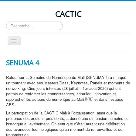
CACTIC
Rechercher
Basculer
la
navigation
Accueil
SENUMA 4
Présentation
Activités
Retour sur la Semaine du Numérique du Mali (SENUMA 4) a marqué
un tournant avec ses MastersClass, Keynotes, Panels et moments de
Actualité
networking. Cinq jours intenses (28 juillet – 1er août 2026) qui ont
permis de renforcer les connaissances, stimuler l’innovation et
Avis de formation
rapprocher les acteurs du numérique au Mali 🇲🇱 et dans l’espace
AES.
Offre d'emploi
La participation de la CACTIC Mali à l’organisation, ainsi que la
Contacts
présence des anciens présidents, a donné une dimension humaine et
historique à l’événement. On sent que c’était autant une célébration
des avancées technologiques qu’un moment de retrouvailles et de
transmission.