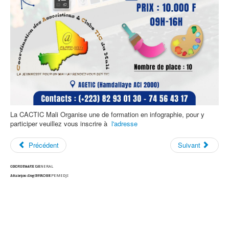
La CACTIC Mali Organise une de formation en infographie, pour y
participer veuillez vous inscrire à
l'adresse
Précédent
Suivant
COORDINATEUR
SECRETAIRE GENERAL
Souleymane TRAORE
Afisatou Dogbé NOUKPEMEDJI